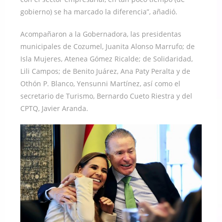
gobierno) se ha marcado la diferencia”, añadió.
Acompañaron a la Gobernadora, las presidentas
municipales de Cozumel, Juanita Alonso Marrufo; de
Isla Mujeres, Atenea Gómez Ricalde; de Solidaridad,
Lili Campos; de Benito Juárez, Ana Paty Peralta y de
Othón P. Blanco, Yensunni Martínez, así como el
secretario de Turismo, Bernardo Cueto Riestra y del
CPTQ, Javier Aranda.