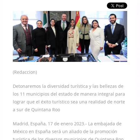
(Redaccion)
Detonaremos la diversidad turística y las bellezas de
los 11 municipios del estado de manera integral para
lograr que el éxito turístico sea una realidad de norte
a sur de Quintana Roo
Madrid, España, 17 de enero 2023.- La embajada de
México en España será un aliado de la promoción
turística de los diversos municipios de Quintana Roo