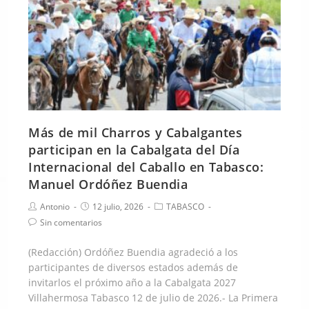
Más de mil Charros y Cabalgantes
participan en la Cabalgata del Día
Internacional del Caballo en Tabasco:
Manuel Ordóñez Buendia
Antonio
12 julio, 2026
TABASCO
Sin comentarios
(Redacción) Ordóñez Buendia agradeció a los
participantes de diversos estados además de
invitarlos el próximo año a la Cabalgata 2027
Villahermosa Tabasco 12 de julio de 2026.- La Primera