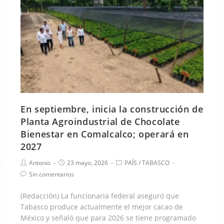
En septiembre, inicia la construcción de
Planta Agroindustrial de Chocolate
Bienestar en Comalcalco; operará en
2027
Antonio
23 mayo, 2026
PAÍS
/
TABASCO
Sin comentarios
(Redacción) La funcionaria federal aseguró que
Tabasco produce actualmente el mejor cacao de
México y señaló que para 2026 se tiene programado