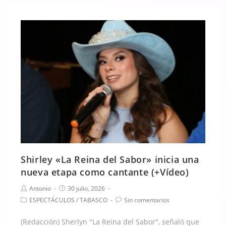
Shirley «La Reina del Sabor» inicia una
nueva etapa como cantante (+Vídeo)
Antonio
30 julio, 2026
ESPECTÁCULOS
/
TABASCO
Sin comentarios
(Redacción) Sherlyn "La Reina del Sabor", señaló que